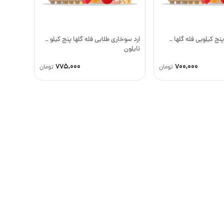
نج کیلویی فله گلها _
ارد سوخاری طلایی فله گلها پنج کیلو _
نایلون
775,000
700,000
تومان
تومان