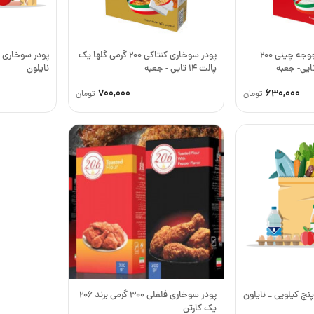
پودر پفکی میگو و جوجه چینی 200
پودر سوخاری کنتاکی 200 گرمی گلها یک
پودر سوخاری پ
پالت 14 تایی - جعبه
نایلون
700,000
630,000
تومان
تومان
پنج کیلویی _ نایلون
پودر سوخاری فلفلی 300 گرمی برند 206
یک کارتن