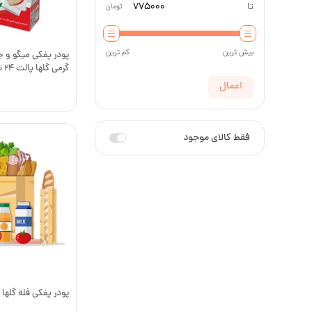
تا
تومان
بیش ترین
کم ترین
گرمی گلها پالت 24 تایی- جعبه
اعمال
فقط کالای موجود
پودر پفکی فله گلها 