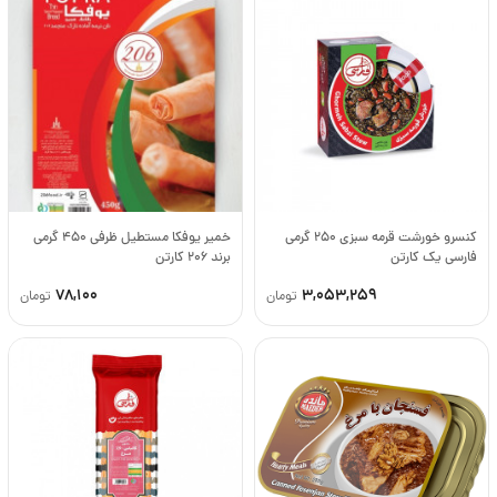
کنسرو خورشت قرمه سبزی 250 گرمی
خمیر یوفکا مستطیل ظرفی 450 گرمی
فارسی یک کارتن
برند 206 کارتن
78,100
3,053,259
تومان
تومان