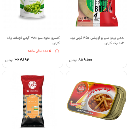
خمیر پیتزا سیر و آویشن 450 گرمی برند
کنسرو نخود سبز 380 گرمی فودلند یک
206 یک کارتن
کارتن
5
عدد باقی مانده
364,192
859,100
تومان
تومان