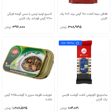
فلافل نیمه آماده 900 گرمی برند 206 یک
کنسرو لوبیا چیتی با سس گوجه فرنگی
کارتن
380 گرمی فودلند یک کارتن
396,000
308,945
تومان
تومان
پیشنهاد ویژه
ساندویچ اکونومی کتلت گوشت فارسی
خورشت قورمه سبزی با گوشت285 گرمی
یک کارتن
مائده
1,208,525
104,021
تومان
تومان