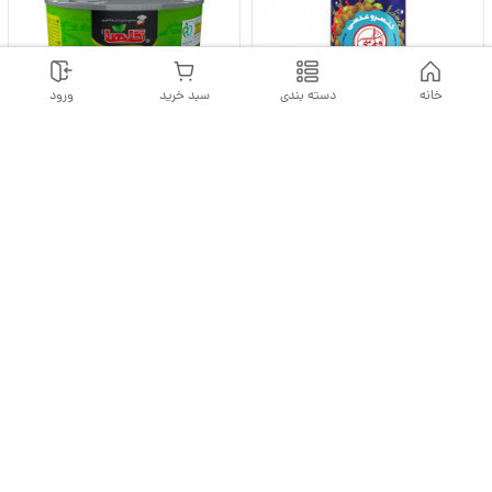
خانه
دسته بندی
سبد خرید
ورود
کنسرو عدسی 380 گرمی فارسی یک
کنسرو سبزی قورمه سرخ شده 480 گرمی
کارتن
گلها یک کارتن 18 تایی
125,000
1,257,832
تومان
تومان