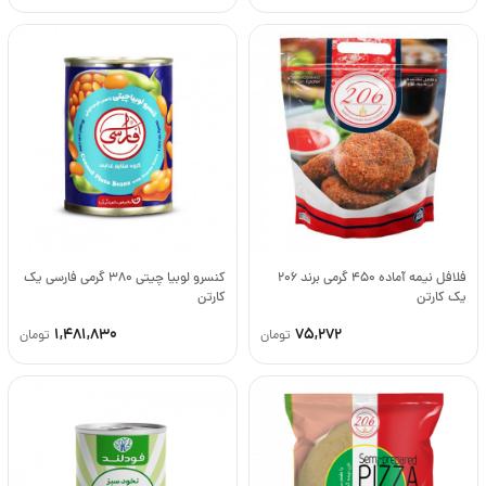
فلافل نیمه آماده 450 گرمی برند 206
کنسرو لوبیا چیتی 380 گرمی فارسی یک
یک کارتن
کارتن
1,481,830
75,272
تومان
تومان