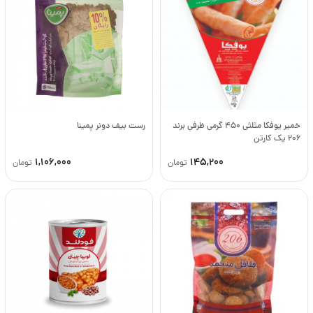
خمیر یوفکا مثلثی 450 گرمی ظرفی برند
رست بیف دونر پمینا
206 یک کارتن
1,106,000
145,200
تومان
تومان