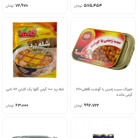
72,970
575,454
تومان
تومان
خوراک سیب زمینی با گوشت قلقلی270
شله زرد 100 گرمی گلها یک کارتن 72 تایی
گرمی مائده
63,000
996,722
تومان
تومان